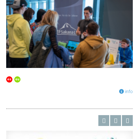
es
eu
info