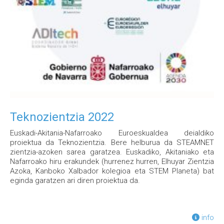
Teknozientzia 2022
Euskadi-Akitania-Nafarroako Euroeskualdea deialdiko
proiektua da Teknozientzia. Bere helburua da STEAMNET
zientzia-azoken sarea garatzea. Euskadiko, Akitaniako eta
Nafarroako hiru erakundek (hurrenez hurren, Elhuyar Zientzia
Azoka, Kanboko Xalbador kolegioa eta STEM Planeta) bat
eginda garatzen ari diren proiektua da.
info