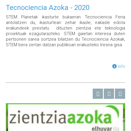
Tecnociencia Azoka - 2020
STEM Planetak ikasturte bukaeran Tecnociencia Feria
antolatzen du, ikasturtean zehar ikasle, irakasle edota
erakundeek prestatu dituzten zientzia ete teknologia
proiektuak ezagutarazteko. STEM gaietan interesa duten
pertsonen sarea sortzea bilatzen du Tecnociencia Azokak,
STEM bera zertan datzan publikoari erakusteko tresna gisa.
info