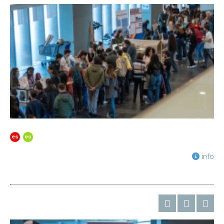
es
eu
info