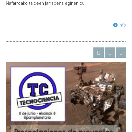
Nafarroako taldeen jarrapena eginen du.
info