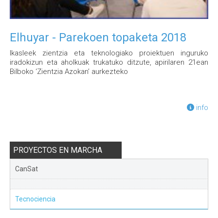
Elhuyar - Parekoen topaketa 2018
Ikasleek zientzia eta teknologiako proiektuen inguruko
iradokizun eta aholkuak trukatuko ditzute, apirilaren 21ean
Bilboko ‘Zientzia Azokan’ aurkezteko
info
PROYECTOS EN MARCHA
CanSat
Tecnociencia