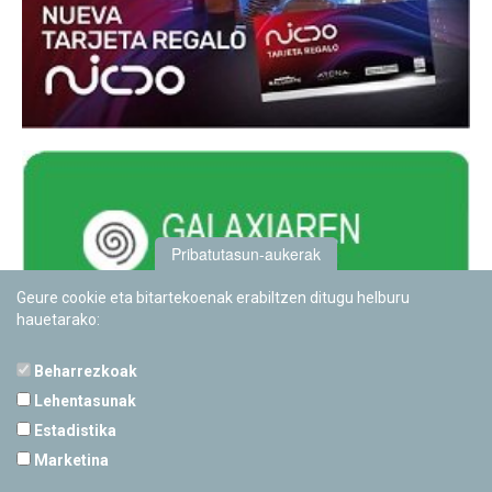
Pribatutasun-aukerak
Geure cookie eta bitartekoenak erabiltzen ditugu helburu
hauetarako:
Beharrezkoak
Lehentasunak
Estadistika
PAMPLONETARIOA
Marketina
Calle Sancho RamÃ­rez, s/n
31008 Pamplona, Navarra