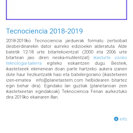
Tecnociencia 2018-2019
2018-2019ko Tecnociencia jarduerak formatu zertxobait
desberdinarekin dator aurreko edizioekin alderatuta. Alde
batetik 12-18 urte bitartekoentzat (2000 eta 2006 urte
bitartean jaio diren neska-mutilentzat)
ikasturte osoko
teknologia-tailerra
egiteko eskaintzen dugu. Besteik,
ikastetxeek ekimenean doan parte hartzeko aukera izanen
dute haur hezkuntzatik hasi eta batxilergoraino (ikastetxeen
izen-ematea info@planetastem.com helbidearen bitartez
egin behar dira). Egindako lan guztiak (planetarioan zein
ikastetxeetan egindakoak) Teknociencia Ferian aurkeztuko
dira 2019ko ekainaren 8an.
info