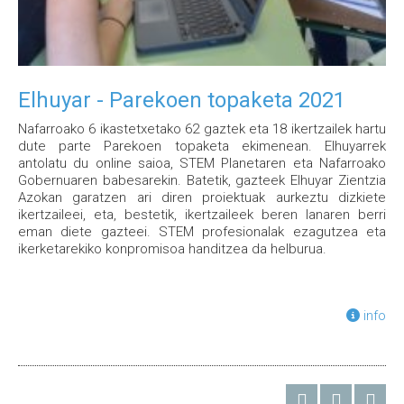
Elhuyar - Parekoen topaketa 2021
Nafarroako 6 ikastetxetako 62 gaztek eta 18 ikertzailek hartu
dute parte Parekoen topaketa ekimenean. Elhuyarrek
antolatu du online saioa, STEM Planetaren eta Nafarroako
Gobernuaren babesarekin. Batetik, gazteek Elhuyar Zientzia
Azokan garatzen ari diren proiektuak aurkeztu dizkiete
ikertzaileei, eta, bestetik, ikertzaileek beren lanaren berri
eman diete gazteei. STEM profesionalak ezagutzea eta
ikerketarekiko konpromisoa handitzea da helburua.
info