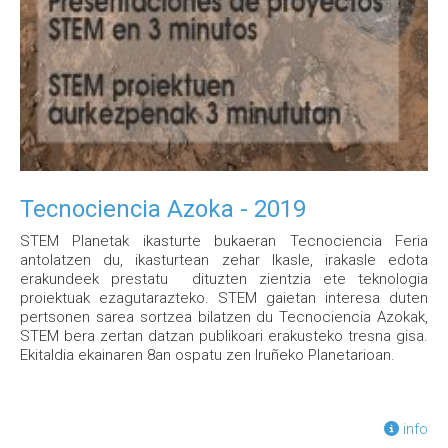
Tecnociencia Azoka - 2019
STEM Planetak ikasturte bukaeran Tecnociencia Feria
antolatzen du, ikasturtean zehar Ikasle, irakasle edota
erakundeek prestatu dituzten zientzia ete teknologia
proiektuak ezagutarazteko. STEM gaietan interesa duten
pertsonen sarea sortzea bilatzen du Tecnociencia Azokak,
STEM bera zertan datzan publikoari erakusteko tresna gisa.
Ekitaldia ekainaren 8an ospatu zen Iruñeko Planetarioan.
info