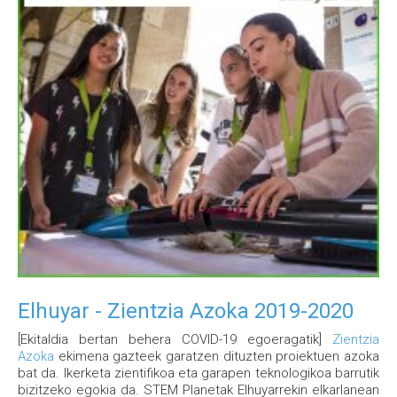
Elhuyar - Zientzia Azoka 2019-2020
[Ekitaldia bertan behera COVID-19 egoeragatik]
Zientzia
Azoka
ekimena gazteek garatzen dituzten proiektuen azoka
bat da. Ikerketa zientifikoa eta garapen teknologikoa barrutik
bizitzeko egokia da. STEM Planetak Elhuyarrekin elkarlanean