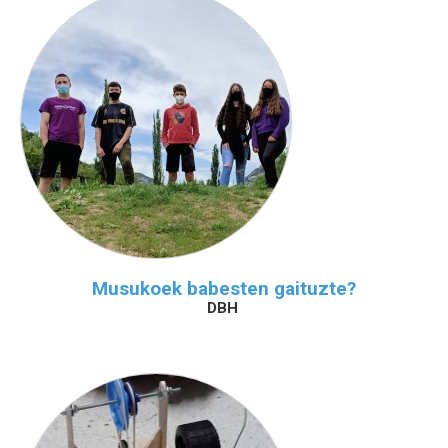
Musukoek babesten gaituzte?
DBH