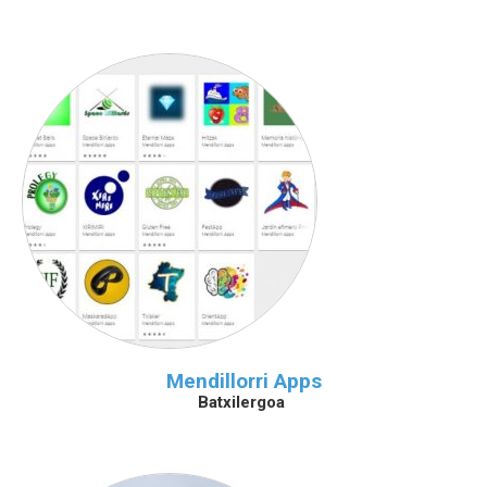
Mendillorri Apps
Batxilergoa