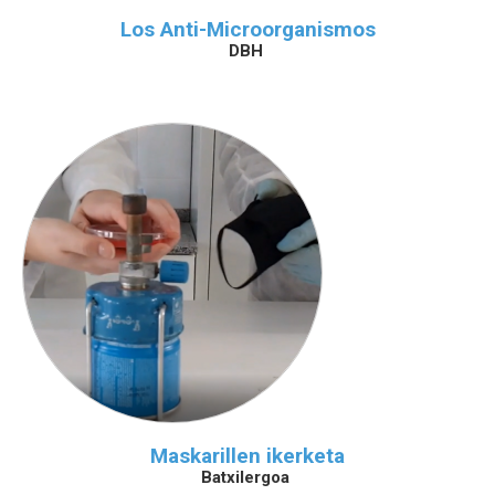
Los Anti-Microorganismos
DBH
Maskarillen ikerketa
Batxilergoa