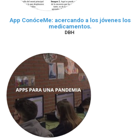
App ConóceMe: acercando a los jóvenes los
medicamentos.
DBH