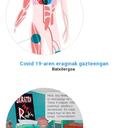
Covid 19-aren eraginak gazteengan
Batxilergoa