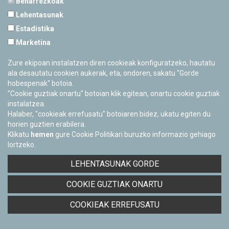
Beharrezkoak
Curiosat
Lehentasunak
DBH
Estadistika
Marketina
Zure ekipoan instalatzen diren cookieak konfiguratzeko, hautatu
ala desautatu cookien aukerak, eta, ondoren, sakatu "Gorde
hobespenak" botoia.
"Cookie guztiak onartu" botoian klik egitean, onartu cookie guztiak
instalatzea.
Halaber, "cookieak errefusatu" botoiaren bidez, ukatu egiten du
horien guztien erabilera.
Klikatu
hemen
gure Cookie Politikari buruzko informazio gehiago
lortzeko.
LEHENTASUNAK GORDE
COOKIE GUZTIAK ONARTU
Festival de Arte y Ciencia
COOKIEAK ERREFUSATU
Unibertsitatea