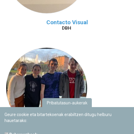
Contacto Visual
DBH
Pribatutasun-aukerak
Geure cookie eta bitartekoenak erabiltzen ditugu helburu
hauetarako: