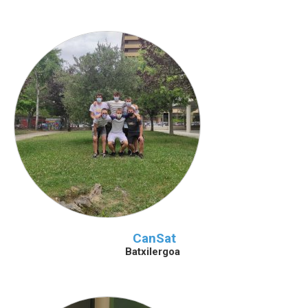
CanSat
Batxilergoa