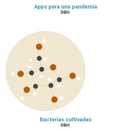
Apps para una pandemia
DBH
Bacterias cultivadas
DBH