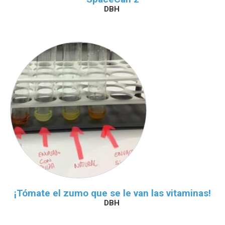
DBH
¡Tómate el zumo que se le van las vitaminas!
DBH