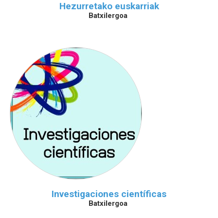
Hezurretako euskarriak
Batxilergoa
Investigaciones científicas
Batxilergoa