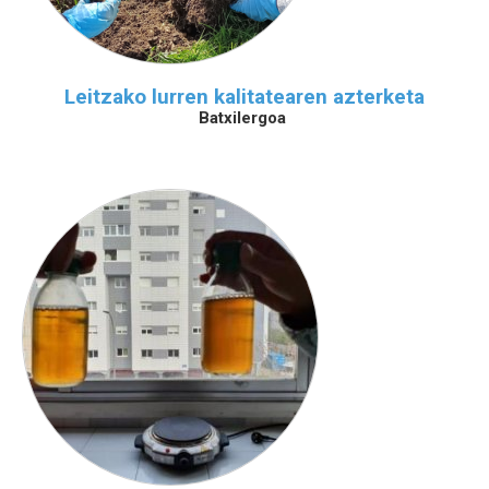
Leitzako lurren kalitatearen azterketa
Batxilergoa