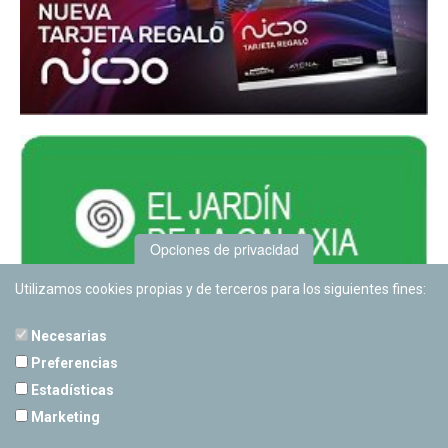
Opciones de privacidad
Utilizamos cookies propias y de terceros para los siguientes fines:
Necesarias
Preferencias
Estadísticas
PLANETARIO DE PAMPLONA
Marketing
Calle Sancho RamÃ­rez, s/n
31008 Pamplona, Navarra