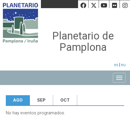
Facebook
Twiiter
Youtu
Fli
Planetario de
Pamplona
es
|
eu
Toggle
AGO
SEP
OCT
No hay eventos programados.