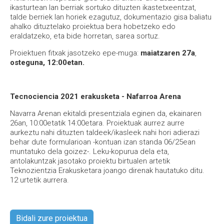
ikasturtean lan berriak sortuko dituzten ikastetxeentzat,
talde berriek lan horiek ezagutuz, dokumentazio gisa baliatu
ahalko dituztelako proiektua bera hobetzeko edo
eraldatzeko, eta bide horretan, sarea sortuz.
Proiektuen fitxak jasotzeko epe-muga:
maiatzaren 27a
,
osteguna, 12:00etan.
Tecnociencia 2021 erakusketa - Nafarroa Arena
Navarra Arenan ekitaldi presentziala eginen da, ekainaren
26an, 10:00etatik 14:00etara. Proiektuak aurrez aurre
aurkeztu nahi dituzten taldeek/ikasleek nahi hori adierazi
behar dute formularioan -kontuan izan standa 06/25ean
muntatuko dela goizez-. Leku-kopurua dela eta,
antolakuntzak jasotako proiektu birtualen artetik
Teknozientzia Erakusketara joango direnak hautatuko ditu.
12 urtetik aurrera.
Bidali zure proiektua