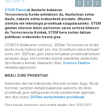
2021/05/13
STEM Planeta
k ikasturte bukaeran
Tecnociencia Azoka antolatzen du, ikasturtean zehar
ikasle, irakasle edota erakundeek prestatu dituzten
zientzia ete teknologia proiektuak ezagutarazteko. STEM
gaietan interesa duten pertsonen sarea sortzea bilatzen
du Tecnociencia Azokak, STEM bera zertan datzan
publikoari erakusteko tresna gisa.
COVID19 delakoaren ondorioz, 2020an Tecnociencia Azoka
beste modu batera egin zen, eta "proiektuen plaza birtuala"
sortu zen. 2021ean, gure plaza birtualean proiektuak batzen
jarraituko dugu, eta horietako batzuk standetan aurkeztuko
dira Navarra Arenan, ekainaren 26an,
Science Ekaitza
ekitaldia laguntzeko.
BIDALI ZURE PROIEKTUA!
Aurkezten den lan bakoitzeko fitxa bat sortuko dugu. Modu
horretan, aunitzen ekitaldi bakarrean aurkeztu ohi diren
proiektuak gure webgunean modu iraunkorrean agertuko
dira. Ikus itzazu
2020an aurkeztutako proiektuak
.
Fitxa hauek inspirazio gisa erabili ahalko dira 2020-2021