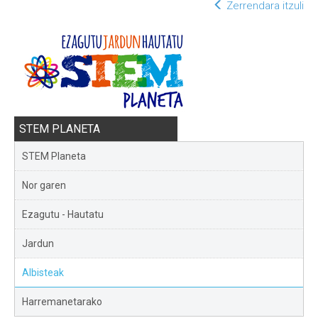
Zerrendara itzuli
STEM PLANETA
STEM Planeta
Nor garen
Ezagutu - Hautatu
Jardun
Albisteak
Harremanetarako