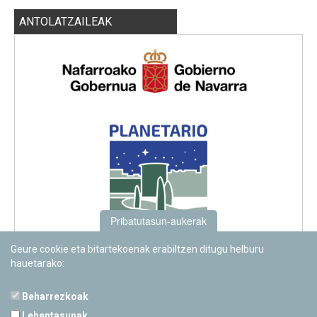
ANTOLATZAILEAK
Pribatutasun-aukerak
Geure cookie eta bitartekoenak erabiltzen ditugu helburu
hauetarako:
Beharrezkoak
Lehentasunak